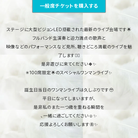
一般席チケットを購入する
ステージに大型ビジョンLED搭載された最新のライブ会場です🌟
フルバンド生演奏と迫力満点の歌声と
映像などのパフォーマンスなど見所、聴きどころ満載のライブを魅
了します❤️‍🔥
是非遊びに来てください🍀✨
✳︎100席限定🌟のスペシャルワンマンライブ✨
誕生日当日のワンマンライブは久しぶりです🥹
平日になってしまいますが、
是非私のまた一つ歳を重ねる瞬間を
、一緒に過ごしてください☺️✨
応援よろしくお願いします🦋✨