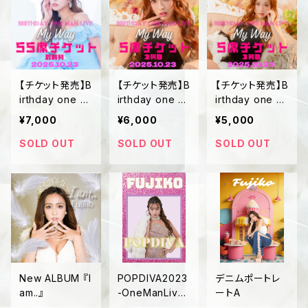
【チケット発売】B
【チケット発売】B
【チケット発売】B
irthday one m
irthday one m
irthday one m
an Live~My W
an Live S席チ
an Live S席チ
¥7,000
¥6,000
¥5,000
ay~SS席チケッ
ケット2列目
ケット３列目
ト
SOLD OUT
SOLD OUT
SOLD OUT
New ALBUM 『I
POPDIVA2023
デニムポートレ
am..』
-OneManLive
ートA
DVD